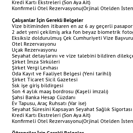
Kredi Kartı Ekstreleri (Son Aya Ait)
Konfirmeli Otel Rezervasyonu(Orjinal Otelden İste
Çalışanlar İçin Gerekli Belgeler
Vize bitiminden itibaren en az 6 ay geçerli pasapor
2 adet yeni çekilmiş arka fon beyaz biometrik foto
Eksiksiz doldurulmuş Çek Cumhuriyeti Vize Başvuru
Otel Rezervasyonu
Uçak Rezervasyonu
Seyahat detaylarını ve vize talebini bildiren dilekç
Şirket İmza Sirküleri
Şirket Vergi Levhası
Oda Kayıt ve Faaliyet Belgesi (Yeni tarihli)
Şirket Ticaret Sicil Gazetesi
Ssk işe giriş bildirgesi
Son 4 aylık maaş bordrosu (Kaşeli imzalı)
Şahsi Banka Hesap Cüzdanı
Ev Tapusu, Araç Ruhsatı (Var ise)
Seyahat Süresini Kapsayan Seyahat Sağlık Sigortası
Kredi Kartı Ekstreleri (Son Aya Ait)
Konfirmeli Otel Rezervasyonu(Orjinal Otelden İste