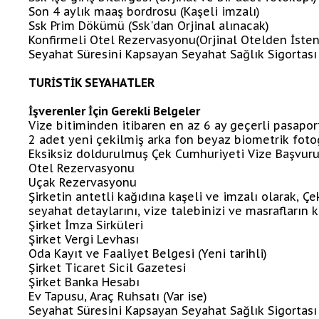
Son 4 aylık maaş bordrosu (Kaşeli imzalı)
Ssk Prim Dökümü (Ssk'dan Orjinal alınacak)
Konfirmeli Otel Rezervasyonu(Orjinal Otelden İste
Seyahat Süresini Kapsayan Seyahat Sağlık Sigortası
TURİSTİK SEYAHATLER
İşverenler İçin Gerekli Belgeler
Vize bitiminden itibaren en az 6 ay geçerli pasapor
2 adet yeni çekilmiş arka fon beyaz biometrik foto
Eksiksiz doldurulmuş Çek Cumhuriyeti Vize Başvuru
Otel Rezervasyonu
Uçak Rezervasyonu
Şirketin antetli kağıdına kaşeli ve imzalı olarak,
seyahat detaylarını, vize talebinizi ve masrafların 
Şirket İmza Sirküleri
Şirket Vergi Levhası
Oda Kayıt ve Faaliyet Belgesi (Yeni tarihli)
Şirket Ticaret Sicil Gazetesi
Şirket Banka Hesabı
Ev Tapusu, Araç Ruhsatı (Var ise)
Seyahat Süresini Kapsayan Seyahat Sağlık Sigortası