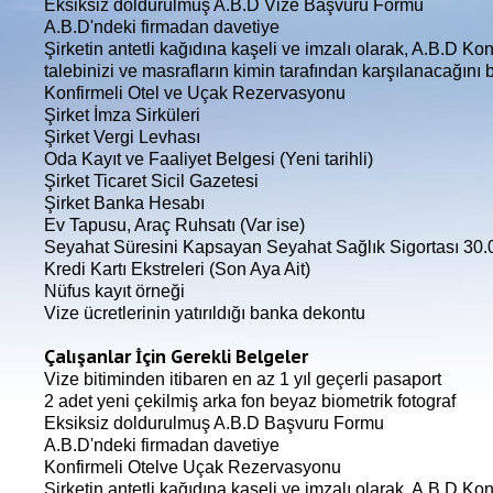
Eksiksiz doldurulmuş A.B.D Vize Başvuru Formu
A.B.D'ndeki firmadan davetiye
Şirketin antetli kağıdına kaşeli ve imzalı olarak, A.B.D K
talebinizi ve masrafların kimin tarafından karşılanacağını b
Konfirmeli Otel ve Uçak Rezervasyonu
Şirket İmza Sirküleri
Şirket Vergi Levhası
Oda Kayıt ve Faaliyet Belgesi (Yeni tarihli)
Şirket Ticaret Sicil Gazetesi
Şirket Banka Hesabı
Ev Tapusu, Araç Ruhsatı (Var ise)
Seyahat Süresini Kapsayan Seyahat Sağlık Sigortası 30.0
Kredi Kartı Ekstreleri (Son Aya Ait)
Nüfus kayıt örneği
Vize ücretlerinin yatırıldığı banka dekontu
Çalışanlar İçin Gerekli Belgeler
Vize bitiminden itibaren en az 1 yıl geçerli pasaport
2 adet yeni çekilmiş arka fon beyaz biometrik fotograf
Eksiksiz doldurulmuş A.B.D Başvuru Formu
A.B.D'ndeki firmadan davetiye
Konfirmeli Otelve Uçak Rezervasyonu
Şirketin antetli kağıdına kaşeli ve imzalı olarak, A.B.D Ko