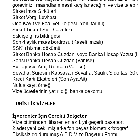
görevinizi, masrafların nasıl karşılanacağını ve vize talebin
Şirket İmza Sirküleri
Şirket Vergi Levhası
Oda Kayıt ve Faaliyet Belgesi (Yeni tarihli)
Şirket Ticaret Sicil Gazetesi
Ssk işe giriş bildirgesi
Son 4 aylık maaş bordrosu (Kaşeli imzalı)
SSK'lı hizmet dökümü
Şirket Banka Hesap Cüzdanı veya Banka Hesap Yazısı (Hes
Şahsi Banka Hesap Cüzdanı(Var ise)
Ev Tapusu, Araç Ruhsatı (Var ise)
Seyahat Süresini Kapsayan Seyahat Sağlık Sigortası 30.0
Kredi Kartı Ekstreleri (Son Aya Ait)
Nüfus kayıt örneği
Vize ücretlerinin yatırıldığı banka dekontu
TURİSTİK VİZELER
İşverenler İçin Gerekli Belgeler
Vize bitiminden itibaren en az 1 yıl geçerli pasaport
2 adet yeni çekilmiş arka fon beyaz biometrik fotograf
Eksiksiz doldurulmuş A.B.D Vize Başvuru Formu