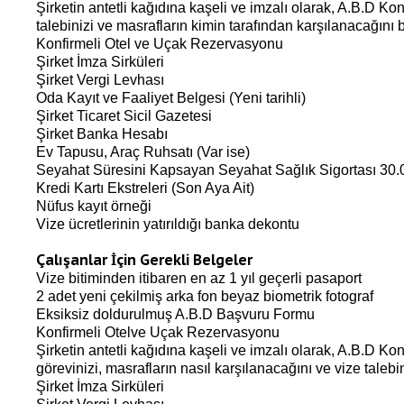
Şirketin antetli kağıdına kaşeli ve imzalı olarak, A.B.D K
talebinizi ve masrafların kimin tarafından karşılanacağını b
Konfirmeli Otel ve Uçak Rezervasyonu
Şirket İmza Sirküleri
Şirket Vergi Levhası
Oda Kayıt ve Faaliyet Belgesi (Yeni tarihli)
Şirket Ticaret Sicil Gazetesi
Şirket Banka Hesabı
Ev Tapusu, Araç Ruhsatı (Var ise)
Seyahat Süresini Kapsayan Seyahat Sağlık Sigortası 30.0
Kredi Kartı Ekstreleri (Son Aya Ait)
Nüfus kayıt örneği
Vize ücretlerinin yatırıldığı banka dekontu
Çalışanlar İçin Gerekli Belgeler
Vize bitiminden itibaren en az 1 yıl geçerli pasaport
2 adet yeni çekilmiş arka fon beyaz biometrik fotograf
Eksiksiz doldurulmuş A.B.D Başvuru Formu
Konfirmeli Otelve Uçak Rezervasyonu
Şirketin antetli kağıdına kaşeli ve imzalı olarak, A.B.D Ko
görevinizi, masrafların nasıl karşılanacağını ve vize talebin
Şirket İmza Sirküleri