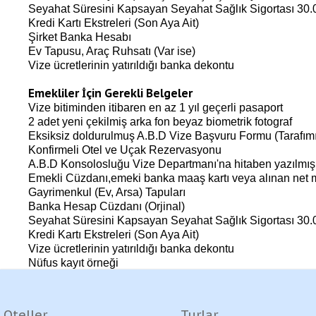
Seyahat Süresini Kapsayan Seyahat Sağlık Sigortası 30.00
Kredi Kartı Ekstreleri (Son Aya Ait)
Şirket Banka Hesabı
Ev Tapusu, Araç Ruhsatı (Var ise)
Vize ücretlerinin yatırıldığı banka dekontu
Emekliler İçin Gerekli Belgeler
Vize bitiminden itibaren en az 1 yıl geçerli pasaport
2 adet yeni çekilmiş arka fon beyaz biometrik fotograf
Eksiksiz doldurulmuş A.B.D Vize Başvuru Formu (Tarafımı
Konfirmeli Otel ve Uçak Rezervasyonu
A.B.D Konsolosluğu Vize Departmanı'na hitaben yazılmış, 
Emekli Cüzdanı,emeki banka maaş kartı veya alınan net m
Gayrimenkul (Ev, Arsa) Tapuları
Banka Hesap Cüzdanı (Orjinal)
Seyahat Süresini Kapsayan Seyahat Sağlık Sigortası 30.0
Kredi Kartı Ekstreleri (Son Aya Ait)
Vize ücretlerinin yatırıldığı banka dekontu
Nüfus kayıt örneği
Oteller
Turlar