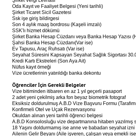
Şirket Vergi Levhası
Oda Kayıt ve Faaliyet Belgesi (Yeni tarihli)
Şirket Ticaret Sicil Gazetesi
Ssk işe giriş bildirgesi
Son 4 aylık maaş bordrosu (Kaşeli imzalı)
SSK'lı hizmet dökümü
Şirket Banka Hesap Cüzdanı veya Banka Hesap Yazısı (Hes
Şahsi Banka Hesap Cüzdanı(Var ise)
Ev Tapusu, Araç Ruhsatı (Var ise)
Seyahat Süresini Kapsayan Seyahat Sağlık Sigortası 30.0
Kredi Kartı Ekstreleri (Son Aya Ait)
Nüfus kayıt örneği
Vize ücretlerinin yatırıldığı banka dekontu
Öğrenciler İçin Gerekli Belgeler
Vize bitiminden itibaren en az 1 yıl geçerli pasaport
2 adet yeni çekilmiş arka fon beyaz biometrik fotograf
Eksiksiz doldurulmuş A.B.D Vize Başvuru Formu (Tarafımı
Konfirmeli Otel ve Uçak Rezervasyonu
Okuldan alınan yeni tarihli öğrenci belgesi
A.B.D Konsolosluğu vize departmanına hitaben yazılmış se
18 Yaşını doldurmamış ise anne ve babadan seyahat izni 
Ailenin Gelir Beyanı (Aile işveren, çalışan veya emekli ise 